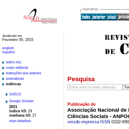
Atualizado em
Fevereiro 05, 2015
english
español
sobre nós
corpo editorial
instruções aos autores
Pesquisa
assinaturas
métricas
SciELO
Google Scholar
Publicação de
2021
Associação Nacional de
índice h5:
19
mediana h5:
27
Ciências Sociais - ANP
mais detalhes
versão impressa
ISSN
0102-69