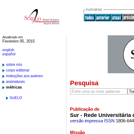
Atualizado em
Fevereiro 05, 2015
english
español
sobre nós
corpo editorial
instruções aos autores
Pesquisa
assinaturas
métricas
SciELO
Publicação de
Sur - Rede Universitária
versão impressa
ISSN
1806-64
Missão