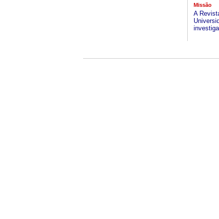
Missão
A Revist
Universi
investiga