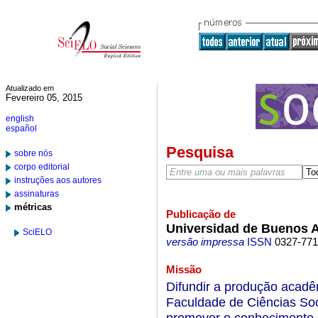
Atualizado em
Fevereiro 05, 2015
english
español
Pesquisa
sobre nós
corpo editorial
instruções aos autores
assinaturas
métricas
Publicação de
Universidad de Buenos Ai
SciELO
versão impressa
ISSN
0327-77
Missão
Difundir a produção acadêm
Faculdade de Ciências Soc
promover o conhecimento d