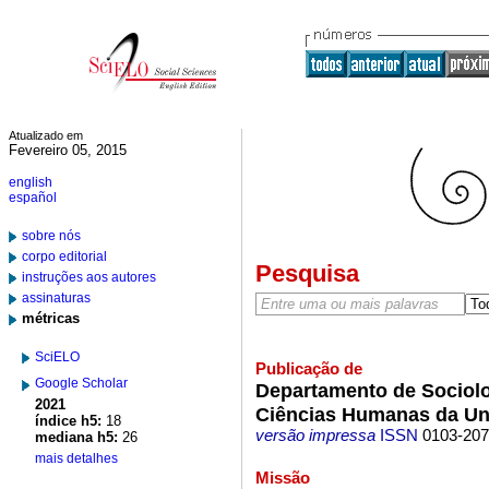
Atualizado em
Fevereiro 05, 2015
english
español
sobre nós
corpo editorial
Pesquisa
instruções aos autores
assinaturas
métricas
SciELO
Publicação de
Google Scholar
Departamento de Sociolog
2021
Ciências Humanas da Un
índice h5:
18
versão impressa
ISSN
0103-20
mediana h5:
26
mais detalhes
Missão