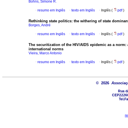
Bohns, Simone R.
·
resumo em Inglês
·
texto em Inglês
·
Inglês (
pdf
)
Rethinking state politics
:
the withering of state dominan
Borges, André
·
resumo em Inglês
·
texto em Inglês
·
Inglês (
pdf
)
The securitization of the HIV/AIDS epidemic as a norm
:
international norms
Vieira, Marco Antonio
·
resumo em Inglês
·
texto em Inglês
·
Inglês (
pdf
)
© 2026
Associaçã
Rua d
CEP22260-
Tel.F
r