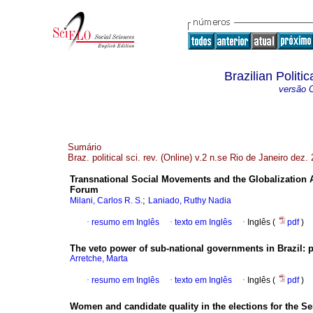
Brazilian Politi
versão O
Sumário
Braz. political sci. rev. (Online) v.2 n.se Rio de Janeiro dez.
Transnational Social Movements and the Globalization
Forum
;
Milani, Carlos R. S.
Laniado, Ruthy Nadia
·
resumo em Inglês
·
texto em Inglês
·
Inglês (
pdf
)
The veto power of sub-national governments in Brazil
:
p
Arretche, Marta
·
resumo em Inglês
·
texto em Inglês
·
Inglês (
pdf
)
Women and candidate quality in the elections for the Se