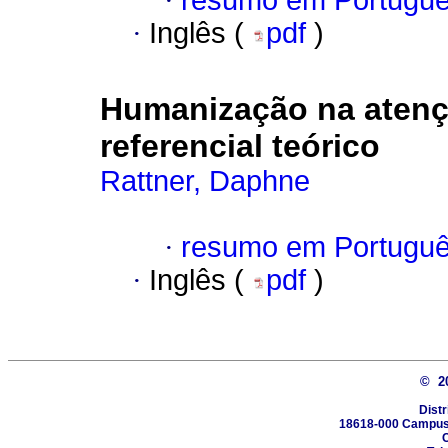
·
resumo em Portugu
·
Inglês (
pdf
)
Humanização na atenç
referencial teórico
Rattner, Daphne
·
resumo em Portugu
·
Inglês (
pdf
)
© 2
Distr
18618-000 Campus 
C