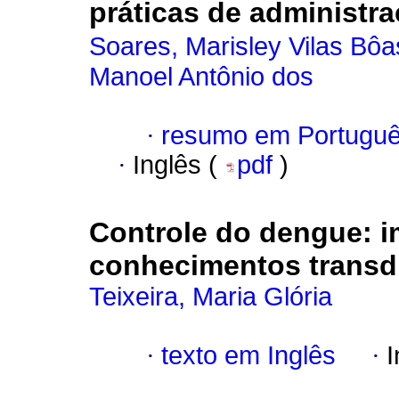
práticas de administr
Soares, Marisley Vilas Bôa
Manoel Antônio dos
·
resumo em Portugu
·
Inglês (
pdf
)
Controle do dengue
:
i
conhecimentos transdi
Teixeira, Maria Glória
·
texto em Inglês
·
I