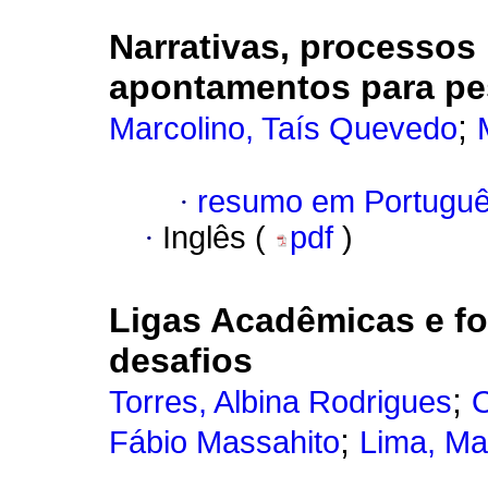
Narrativas, processos r
apontamentos para pe
;
Marcolino, Taís Quevedo
·
resumo em Portugu
·
Inglês (
pdf
)
Ligas Acadêmicas e f
desafios
;
Torres, Albina Rodrigues
O
;
Fábio Massahito
Lima, Mar