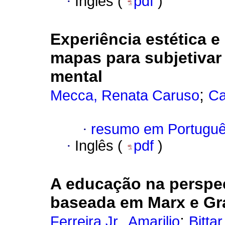
·
Inglês (
pdf
)
Experiência estética e 
mapas para subjetivar
mental
;
Mecca, Renata Caruso
Ca
·
resumo em Portugu
·
Inglês (
pdf
)
A educação na perspec
baseada em Marx e Gr
;
Ferreira Jr., Amarilio
Bittar