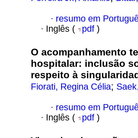
·
resumo em Portugu
·
Inglês (
pdf
)
O acompanhamento ter
hospitalar
:
inclusão so
respeito à singularida
;
Fiorati, Regina Célia
Saek
·
resumo em Portugu
·
Inglês (
pdf
)