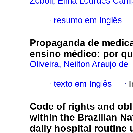
Zoboli, Elma Lourdes Ca
·
resumo em Inglês
Propaganda de medica
ensino médico
:
por qu
Oliveira, Neilton Araujo de
·
texto em Inglês
·
I
Code of rights and obl
within the Brazilian N
daily hospital routine