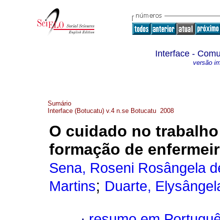
Interface - Com
versão i
Sumário
Interface (Botucatu) v.4 n.se Botucatu 2008
O cuidado no trabalh
formação de enfermei
Sena, Roseni Rosângela d
;
Martins
Duarte, Elysângela
·
resumo em Portugu