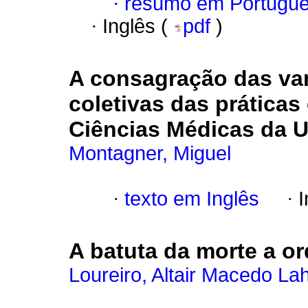
·
resumo em Portugu
·
Inglês (
pdf
)
A consagração das va
coletivas das práticas
Ciências Médicas da 
Montagner, Miguel
·
texto em Inglês
·
I
A batuta da morte a or
Loureiro, Altair Macedo La