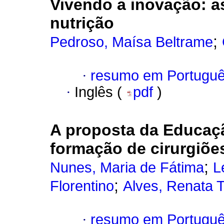
Vivendo a inovação
:
a
nutrição
;
Pedroso, Maísa Beltrame
·
resumo em Portugu
·
Inglês (
pdf
)
A proposta da Educaç
formação de cirurgiõe
;
Nunes, Maria de Fátima
L
;
Florentino
Alves, Renata 
·
resumo em Portugu