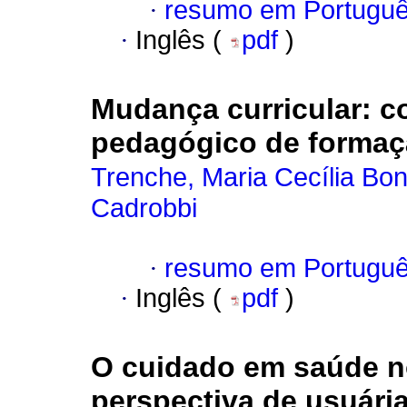
·
resumo em Portugu
·
Inglês (
pdf
)
Mudança curricular
:
c
pedagógico de formaç
Trenche, Maria Cecília Bon
Cadrobbi
·
resumo em Portugu
·
Inglês (
pdf
)
O cuidado em saúde no
perspectiva de usuári