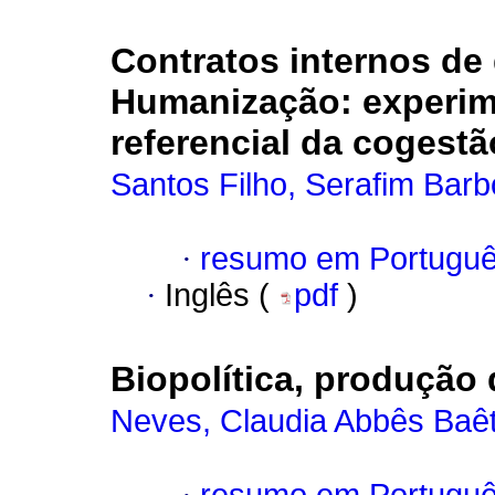
Contratos internos de 
Humanização
:
experi
referencial da cogestã
Santos Filho, Serafim Bar
·
resumo em Portugu
·
Inglês (
pdf
)
Biopolítica, produçã
Neves, Claudia Abbês Baê