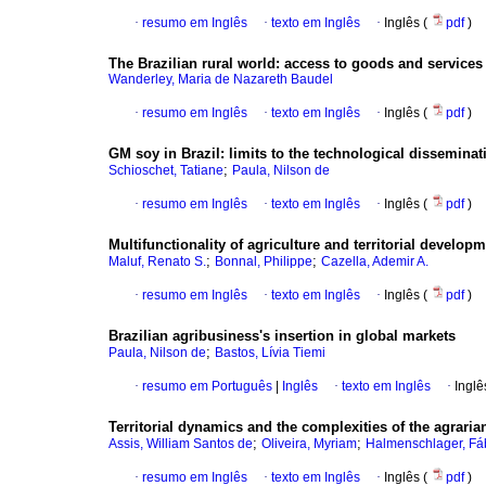
·
resumo em Inglês
·
texto em Inglês
·
Inglês (
pdf
)
The Brazilian rural world
:
access to goods and services 
Wanderley, Maria de Nazareth Baudel
·
resumo em Inglês
·
texto em Inglês
·
Inglês (
pdf
)
GM soy in Brazil
:
limits to the technological dissemina
;
Schioschet, Tatiane
Paula, Nilson de
·
resumo em Inglês
·
texto em Inglês
·
Inglês (
pdf
)
Multifunctionality of agriculture and territorial develop
;
;
Maluf, Renato S.
Bonnal, Philippe
Cazella, Ademir A.
·
resumo em Inglês
·
texto em Inglês
·
Inglês (
pdf
)
Brazilian agribusiness's insertion in global markets
;
Paula, Nilson de
Bastos, Lívia Tiemi
·
resumo em Português
|
Inglês
·
texto em Inglês
·
Inglê
Territorial dynamics and the complexities of the agraria
;
;
Assis, William Santos de
Oliveira, Myriam
Halmenschlager, Fá
·
resumo em Inglês
·
texto em Inglês
·
Inglês (
pdf
)