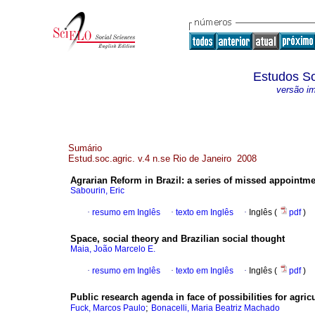
Estudos So
versão i
Sumário
Estud.soc.agric. v.4 n.se Rio de Janeiro 2008
Agrarian Reform in Brazil
:
a series of missed appointme
Sabourin, Eric
·
resumo em Inglês
·
texto em Inglês
·
Inglês (
pdf
)
Space, social theory and Brazilian social thought
Maia, João Marcelo E.
·
resumo em Inglês
·
texto em Inglês
·
Inglês (
pdf
)
Public research agenda in face of possibilities for agri
;
Fuck, Marcos Paulo
Bonacelli, Maria Beatriz Machado