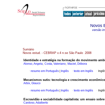
Novos 
versão i
Sumário
Novos estud. - CEBRAP v.4 n.se São Paulo 2008
Identidade e estratégia na formação do movimento ambie
;
;
Alonso, Angela
Costa, Valeriano
Maciel, Débora
·
resumo em Português
|
Inglês
·
texto em Inglês
·
Inglê
Mecanismos sutis
:
tecnologia e crescimento econômic
Arbix, Glauco
·
resumo em Português
|
Inglês
·
texto em Inglês
·
Inglê
Escravidão e sociabilidade capitalista
:
um ensaio sobre 
Cardoso, Adalberto