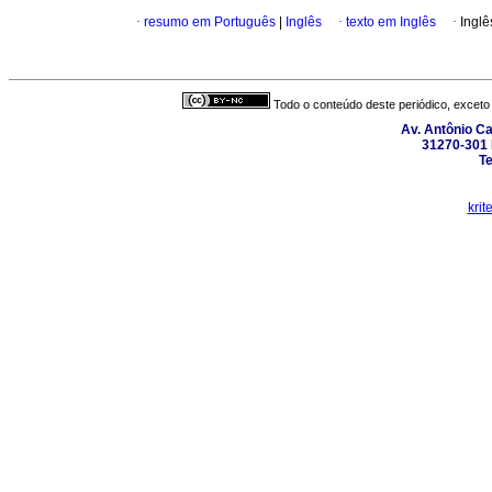
·
resumo em Português
|
Inglês
·
texto em Inglês
·
Inglê
Todo o conteúdo deste periódico, exceto 
Av. Antônio C
31270-301 
Te
krit