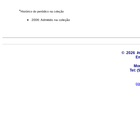
*
Histórico do periódico na coleção
2006: Admitido na coleção
© 2026
I
Em
Mon
Tel: 
ga