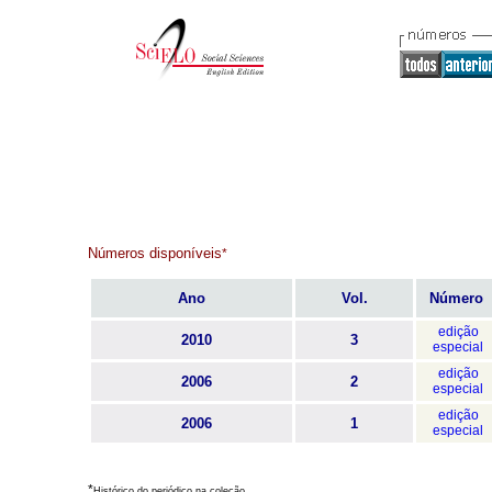
Números disponíveis
*
Ano
Vol.
Número
edição
2010
3
especial
edição
2006
2
especial
edição
2006
1
especial
*
Histórico do periódico na coleção