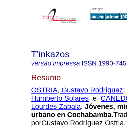
T'inkazos
versão impressa
ISSN
1990-745
Resumo
OSTRIA, Gustavo Rodríguez
;
Humberto Solares
e
CANEDO
Lourdes Zabala
.
Jóvenes, mi
urbano en Cochabamba
.
Tra
porGustavo Rodríguez Ostria