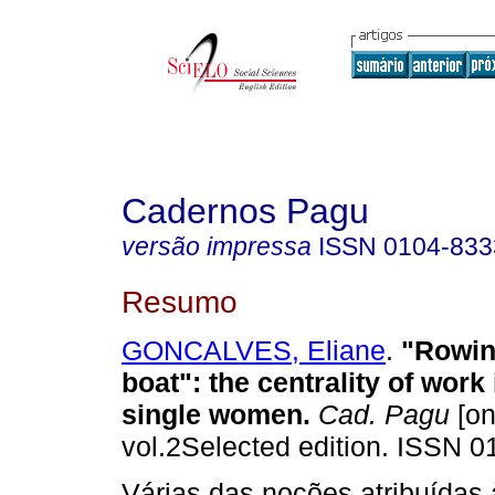
Cadernos Pagu
versão impressa
ISSN
0104-833
Resumo
GONCALVES, Eliane
.
"Rowin
boat"
:
the centrality of work 
single women
.
Cad. Pagu
[on
vol.2Selected edition. ISSN 0
Várias das noções atribuídas