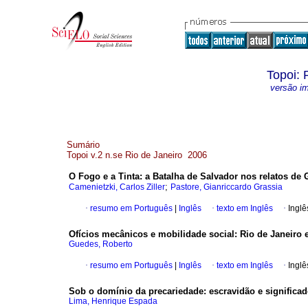
Topoi: 
versão i
Sumário
Topoi v.2 n.se Rio de Janeiro 2006
O Fogo e a Tinta
:
a Batalha de Salvador nos relatos de 
;
Camenietzki, Carlos Ziller
Pastore, Gianriccardo Grassia
·
resumo em Português
|
Inglês
·
texto em Inglês
·
Inglê
Ofícios mecânicos e mobilidade social
:
Rio de Janeiro 
Guedes, Roberto
·
resumo em Português
|
Inglês
·
texto em Inglês
·
Inglê
Sob o domínio da precariedade
:
escravidão e significa
Lima, Henrique Espada