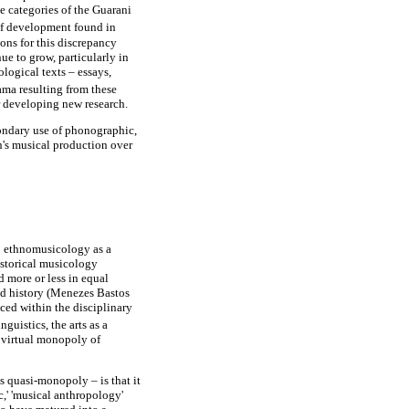
e categories of the Guarani
of development found in
ons for this discrepancy
ue to grow, particularly in
logical texts – essays,
ma resulting from these
or developing new research.
condary use of phonographic,
on's musical production over
n: ethnomusicology as a
historical musicology
 more or less in equal
and history (Menezes Bastos
ced within the disciplinary
uistics, the arts as a
s virtual monopoly of
s quasi-monopoly – is that it
c,' 'musical anthropology'