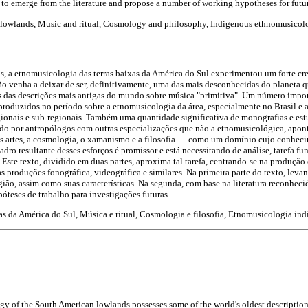
 to emerge from the literature and propose a number of working hypotheses for futur
 lowlands, Music and ritual, Cosmology and philosophy, Indigenous ethnomusicol
os, a etnomusicologia das terras baixas da América do Sul experimentou um forte cre
ão venha a deixar de ser, definitivamente, uma das mais desconhecidas do planeta q
 das descrições mais antigas do mundo sobre música "primitiva". Um número impor
 produzidos no período sobre a etnomusicologia da área, especialmente no Brasil e 
gionais e sub-regionais. Também uma quantidade significativa de monografias e es
ríodo por antropólogos com outras especializações que não a etnomusicológica, apo
s artes, a cosmologia, o xamanismo e a filosofia — como um domínio cujo conhecim
dro resultante desses esforços é promissor e está necessitando de análise, tarefa f
 Este texto, dividido em duas partes, aproxima tal tarefa, centrando-se na produção
 produções fonográfica, videográfica e similares. Na primeira parte do texto, levan
ião, assim como suas características. Na segunda, com base na literatura reconhecida
óteses de trabalho para investigações futuras.
as da América do Sul, Música e ritual, Cosmologia e filosofia, Etnomusicologia in
 of the South American lowlands possesses some of the world's oldest descriptions