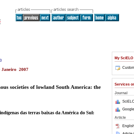
My SciELO
3
Custom
e Janeiro 2007
Services 
nous societies of lowland South America: the
Journal
SciELO
Google
indígenas das terras baixas da América do Sul:
Article
English
Article