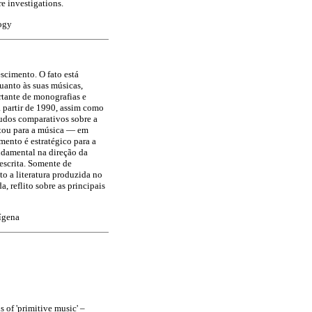
e investigations.
ogy
scimento. O fato está
uanto às suas músicas,
tante de monografias e
a partir de 1990, assim como
tudos comparativos sobre a
ntou para a música — em
ento é estratégico para a
undamental na direção da
 escrita. Somente de
to a literatura produzida no
, reflito sobre as principais
dígena
 of 'primitive music' –