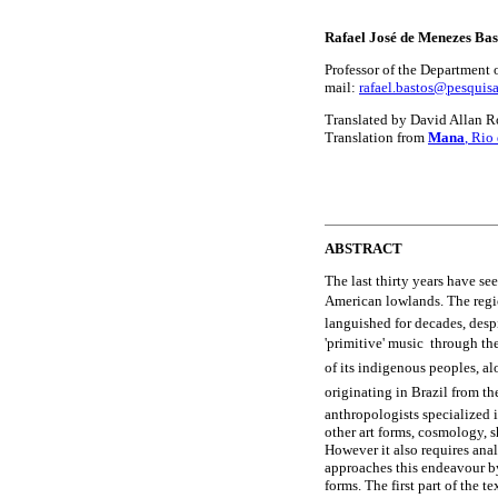
Rafael José de Menezes Bas
Professor of the Department 
mail:
rafael.bastos@pesquisa
Translated by David Allan R
Translation from
Mana
, Rio
ABSTRACT
The last thirty years have s
American lowlands. The region
languished for decades, despi
'primitive' music  through t
of its indigenous peoples, a
originating in Brazil from 
anthropologists specialized 
other art forms, cosmology, 
However it also requires anal
approaches this endeavour b
forms. The first part of the t