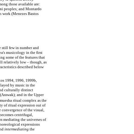
mong those available are:
ani peoples; and Montardo
own work (Menezes Bastos
 still few in number and
a's musicology in the first
ing some of the features that
ll relatively low – though, as
racteristics described below
astos 1994, 1996, 1999b,
played by music in the
nd culturally distinct
(Arawak); and in the Upper
Amuesha ritual complex as the
y of ritual expression out of
he convergence of the visual,
 becomes centrifugal,
em mediating the universes of
choreological expressions
nd
intermediating
the