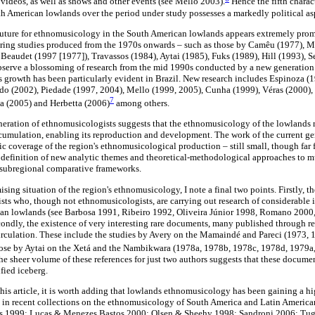
videos, as well as shows and other events (see Mello 2003).
Hence the fifth charact
 American lowlands over the period under study possesses a markedly political as
he future for ethnomusicology in the South American lowlands appears extremely promi
ering studies produced from the 1970s onwards – such as those by Camêu (1977), 
 Beaudet (1997 [1977]), Travassos (1984), Aytai (1985), Fuks (1989), Hill (1993), Se
observe a blossoming of research from the mid 1990s conducted by a new generation
s growth has been particularly evident in Brazil. New research includes Espinoza (1
do (2002), Piedade (1997, 2004), Mello (1999, 2005), Cunha (1999), Véras (2000),
7
a (2005) and Herbetta (2006)
among others.
neration of ethnomusicologists suggests that the ethnomusicology of the lowlands
ccumulation, enabling its reproduction and development. The work of the current ge
 coverage of the region's ethnomusicological production – still small, though far f
e definition of new analytic themes and theoretical-methodological approaches to mu
 subregional comparative frameworks.
ising situation of the region's ethnomusicology, I note a final two points. Firstly, t
ts who, though not ethnomusicologists, are carrying out research of considerable i
can lowlands (see Barbosa 1991, Ribeiro 1992, Oliveira Júnior 1998, Romano 2000
dly, the existence of very interesting rare documents, many published through res
circulation. These include the studies by Avery on the Mamaindé and Pareci (1973,
ose by Aytai on the Xetá and the Nambikwara (1978a, 1978b, 1978c, 1978d, 1979a
 sheer volume of these references for just two authors suggests that these document
fied iceberg.
 this article, it is worth adding that lowlands ethnomusicology has been gaining a h
s in recent collections on the ethnomusicology of South America and Latin American
 1999; Lucas & Menezes Bastos 2000; Olsen & Sheehy 1998; Sandroni 2006; Tug