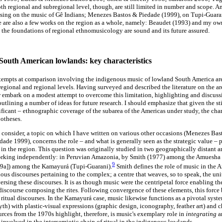
th regional and subregional level, though, are still limited in number and scope. A
sing on the music of Gê Indians; Menezes Bastos & Piedade (1999), on Tupi-Guar
re are also a few works on the region as a whole, namely: Beaudet (1993) and my 
 the foundations of regional ethnomusicology are sound and its future assured.
e South American lowlands: key characteristics
tempts at comparison involving the indigenous music of lowland South America are
regional and regional levels. Having surveyed and described the literature on the are
now embark on a modest attempt to overcome this limitation, highlighting and discuss
utlining a number of ideas for future research. I should emphasize that given the sti
ificant – ethnographic coverage of the subarea of the Americas under study, the cha
otheses.
all consider, a topic on which I have written on various other occasions (Menezes B
de 1999), concerns the role – and what is generally seen as the strategic value – 
s in the region. This question was originally studied in two geographically distant a
orking independently: in Peruvian Amazonia, by Smith (1977) among the Amuesha 
9
99a]) among the Kamayurá (Tupi-Guarani).
Smith defines the role of music in the 
ious discourses pertaining to the complex; a centre that weaves, so to speak, the unit
versing these discourses. It is as though music were the centripetal force enabling t
 discourse composing the rites. Following convergence of these elements, this force
ritual discourses. In the Kamayurá case, music likewise functions as a pivotal syst
yth) with plastic-visual expressions (graphic design, iconography, feather art) and 
urces from the 1970s highlight, therefore, is music's exemplary role in
integrating
a
 involved in the intersemiotic chain of ritual in the indigenous lowlands.