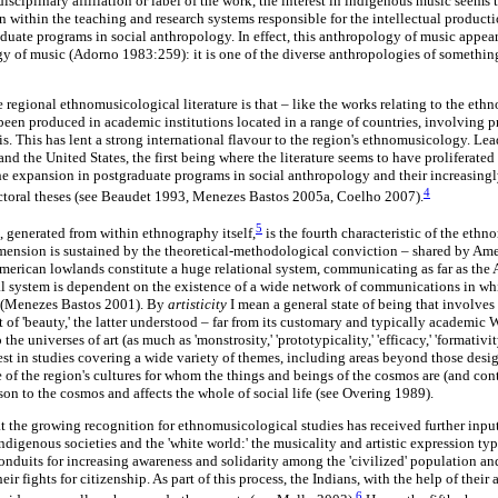
isciplinary affiliation or label of the work, the interest in indigenous music seems
n within the teaching and research systems responsible for the intellectual productio
aduate programs in social anthropology. In effect, this anthropology of music appea
ogy of music (Adorno 1983:259): it is one of the diverse anthropologies of something
he regional ethnomusicological literature is that – like the works relating to the et
been produced in academic institutions located in a range of countries, involving pr
is. This has lent a strong international flavour to the region's ethnomusicology. Lea
and the United States, the first being where the literature seems to have proliferated
e expansion in postgraduate programs in social anthropology and their increasingl
4
octoral theses (see Beaudet 1993, Menezes Bastos 2005a, Coelho 2007).
5
 generated from within ethnography itself,
is the fourth characteristic of the eth
mension is sustained by the theoretical-methodological conviction – shared by Amer
American lowlands constitute a huge relational system, communicating as far as the 
nal system is dependent on the existence of a wide network of communications in whic
es (Menezes Bastos 2001). By
artisticity
I mean a general state of being that involves
 of 'beauty,' the latter understood – far from its customary and typically academic 
the universes of art (as much as 'monstrosity,' 'prototypicality,' 'efficacy,' 'formativi
est in studies covering a wide variety of themes, including areas beyond those design
e of the region's cultures for whom the things and beings of the cosmos are (and co
rson to the cosmos and affects the whole of social life (see Overing 1989).
hat the growing recognition for ethnomusicological studies has received further input 
digenous societies and the 'white world:' the musicality and artistic expression typ
nduits for increasing awareness and solidarity among the 'civilized' population and
their fights for citizenship. As part of this process, the Indians, with the help of thei
6