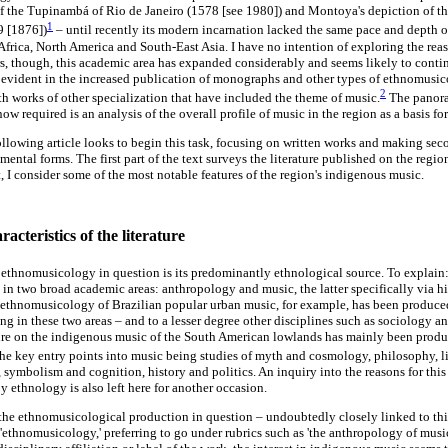
of the Tupinambá of Rio de Janeiro (1578 [see 1980]) and Montoya's depiction of th
1
9 [1876])
– until recently its modern incarnation lacked the same pace and depth 
Africa, North America and South-East Asia. I have no intention of exploring the reas
ars, though, this academic area has expanded considerably and seems likely to contin
 evident in the increased publication of monographs and other types of ethnomusico
2
th works of other specialization that have included the theme of music.
The panora
 now required is an analysis of the overall profile of music in the region as a basis f
following article looks to begin this task, focusing on written works and making se
ntal forms. The first part of the text surveys the literature published on the regi
t, I consider some of the most notable features of the region's indigenous music.
acteristics of the literature
the ethnomusicology in question is its predominantly ethnological source. To explai
d in two broad academic areas: anthropology and music, the latter specifically via 
ethnomusicology of Brazilian popular urban music, for example, has been produced
ng in these two areas – and to a lesser degree other disciplines such as sociology 
ure on the indigenous music of the South American lowlands has mainly been produ
he key entry points into music being studies of myth and cosmology, philosophy, ling
 symbolism and cognition, history and politics. An inquiry into the reasons for thi
ethnology is also left here for another occasion.
 the ethnomusicological production in question – undoubtedly closely linked to thi
'ethnomusicology,' preferring to go under rubrics such as 'the anthropology of musi