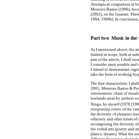
Attempts at comparison at bo
Menezes Bastos (1996), focu
(2002), on the Guarani. The
1994, 1999b). In conclusion,
Part two  Music in th
As I mentioned above, the at
limited in scope, both at sub
part of the article, I shall 
I consider most notable and o
I intend to demonstrate, sign
take the form of working hyp
The first characteristic I sh
2001; Menezes Bastos & Pieda
intersemiotic chain of ritual
lowlands areas by authors w
Xingu, by myself (1978 [19
integrating centre
of the var
the diversity of elements tra
olfactory and other kinds of
recomposing the diversity of 
the verbal arts (poetry and m
(dance, theatre). What the so
different discursive channels