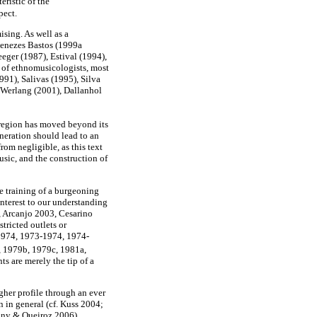
eristic of the
pect.
sing. As well as a
Menezes Bastos (1999a
eger (1987), Estival (1994),
 of ethnomusicologists, most
991), Salivas (1995), Silva
 Werlang (2001), Dallanhol
 region has moved beyond its
neration should lead to an
rom negligible, as this text
sic, and the construction of
he training of a burgeoning
nterest to our understanding
, Arcanjo 2003, Cesarino
tricted outlets or
 1974, 1973-1974, 1974-
, 1979b, 1979c, 1981a,
s are merely the tip of a
igher profile through an ever
 in general (cf. Kuss 2004;
ny & Queiroz 2006).