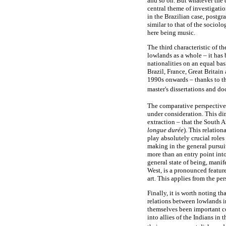
and so on. But whatever the d
central theme of investigatio
in the Brazilian case, postgr
similar to that of the sociol
here being music.
The third characteristic of t
lowlands as a whole – it has 
nationalities on an equal bas
Brazil, France, Great Britain 
1990s onwards – thanks to th
master's dissertations and d
The comparative perspective,
under consideration. This di
extraction – that the South 
longue durée
). This relatio
play absolutely crucial rol
making in the general pursuit
more than an entry point into 
general state of being, manif
West, is a pronounced featur
art. This applies from the pe
Finally, it is worth noting t
relations between lowlands in
themselves been important co
into allies of the Indians in 