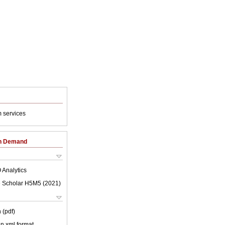
 services
on Demand
 Analytics
 Scholar H5M5 (
2021
)
 (pdf)
 in xml format