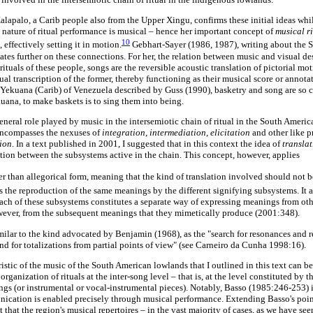
alapalo, a Carib people also from the Upper Xingu, confirms these initial ideas whi
y nature of ritual performance is musical – hence her important concept of
musical r
10
 effectively setting it in motion.
Gebhart-Sayer (1986, 1987), writing about the 
es further on these connections. For her, the relation between music and visual des
rituals of these people, songs are the reversible acoustic translation of pictorial mo
isual transcription of the former, thereby functioning as their musical score or annota
 Yekuana (Carib) of Venezuela described by Guss (1990), basketry and song are so cl
uana, to make baskets is to sing them into being.
eneral role played by music in the intersemiotic chain of ritual in the South Americ
 encompasses the nexuses of
integration
,
intermediation
,
elicitation
and other like p
tion
. In a text published in 2001, I suggested that in this context the idea of
transla
tion between the subsystems active in the chain. This concept, however, applies
ther than allegorical form, meaning that the kind of translation involved should not 
 the reproduction of the same meanings by the different signifying subsystems. It 
each of these subsystems constitutes a separate way of expressing meanings from oth
wever, from the subsequent meanings that they mimetically produce (2001:348).
milar to the kind advocated by Benjamin (1968), as the "search for resonances and 
nd for totalizations from partial points of view" (see Carneiro da Cunha 1998:16).
stic of the music of the South American lowlands that I outlined in this text can b
organization of rituals at the inter-song level – that is, at the level constituted by
gs (or instrumental or vocal-instrumental pieces). Notably, Basso (1985:246-253) id
nication is enabled precisely through musical performance. Extending Basso's point
ct that the region's musical repertoires – in the vast majority of cases, as we have s