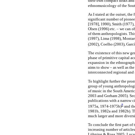
their own compact disks and 
ethnomusicology of the South
As I stated at the outset, t
significant number of pione
[1978], 1990), Smith (1977),
Olsen (1996) etc. – we can 
of them anthropologists. Thi
(1997), Lima (1998), Montar
(2002), Coelho (2003), Garcí
The existence of this new ge
phase of primitive capital a
expansion in the ethnographic
aims to show – as well as th
interconnected regional and
To highlight further the prom
group of young anthropologis
of music in the South Ameri
2003 and Gorham 2005). Secon
publications with a narrow 
8
1975a, 1974-1975b)
and th
1981b, 1982a and 1982b). The
much larger and more diversi
To conclude the first part of
increasing number of article
Lühning & Rosa 2005; Lucas