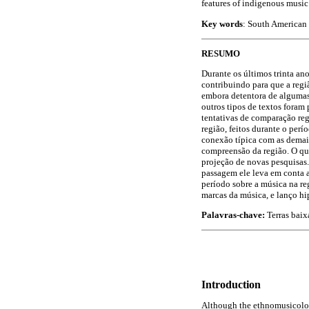
features of indigenous music
Key words
: South American
RESUMO
Durante os últimos trinta an
contribuindo para que a regi
embora detentora de algumas
outros tipos de textos foram
tentativas de comparação re
região, feitos durante o pe
conexão típica com as demai
compreensão da região. O qua
projeção de novas pesquisas.
passagem ele leva em conta as
período sobre a música na reg
marcas da música, e lanço hip
Palavras-chave:
Terras baix
Introduction
Although the ethnomusicology