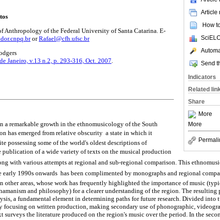
Article
tos
How to 
of Anthropology of the Federal University of Santa Catarina. E-
SciELO
dor.cnpq.br
or
Rafael@cfh.ufsc.br
Automat
odgers
 de Janeiro, v.13 n.2, p. 293-316, Oct. 2007
.
Send th
Indicators
Related lin
Share
More
een a remarkable growth in the ethnomusicology of the South
More
 has emerged from relative obscurity  a state in which it
Permali
te possessing some of the world's oldest descriptions of
he publication of a wide variety of texts on the musical production
long with various attempts at regional and sub-regional comparison. This ethnomusic
the early 1990s onwards  has been complimented by monographs and regional compar
in other areas, whose work has frequently highlighted the importance of music (typ
shamanism and philosophy) for a clearer understanding of the region. The resulting
ysis, a fundamental element in determining paths for future research. Divided into tw
y focusing on written production, making secondary use of phonographic, videogr
ext surveys the literature produced on the region's music over the period. In the secon