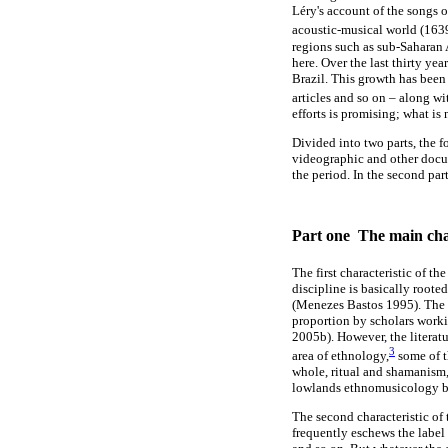
Léry's account of the songs 
acoustic-musical world (163
regions such as sub-Saharan 
here. Over the last thirty ye
Brazil. This growth has been
articles and so on – along wi
efforts is promising; what is
Divided into two parts, the 
videographic and other docume
the period. In the second par
Part one  The main char
The first characteristic of 
discipline is basically roote
(Menezes Bastos 1995). The 
proportion by scholars worki
2005b). However, the literat
3
area of ethnology,
some of t
whole, ritual and shamanism,
lowlands ethnomusicology by 
The second characteristic of
frequently eschews the label 