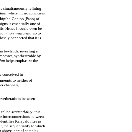
le simultaneously refining
itual
, where music comprises
Shipibo-Conibo (Pano) of
igns is essentially one of
tifs. Hence it could even be
tion (
non mensurata
, so to
osely connected that it is
an lowlands, revealing a
rocesses, synthesizable by
tion
helps emphasize the
be conceived in
amounts to neither of
er channels,
reverberations between
e called
sequentiality
: this
 the interconnections between
entifies Kalapalo rites as
, the sequentiality to which
een above, part of complex