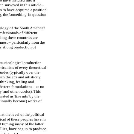
 to have matured into a
n surveyed in this article –
rs to have acquired a position
, the 'something' in question
hnology of the South American
ofessionals of different
ding these countries are
 most – particularly from the
y strong production of
nomusicological production
icanists of every theoretical
Andes (typically over the
h the arts and artisticity
 thinking, feeling and
Western formulations – as no
ty' and other rubrics). This
ated as 'fine arts' by the
ntinually become) works of
at the level of the political
ical of these peoples have in
 turning many of the latter
r allies, have begun to produce