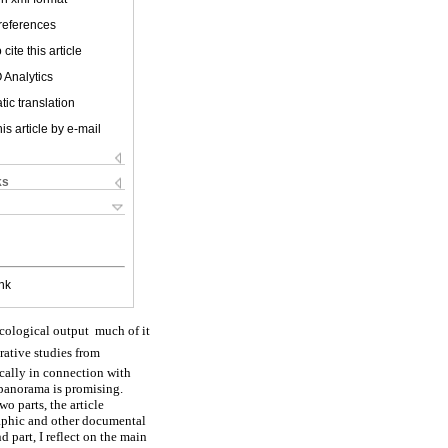
 references
cite this article
 Analytics
ic translation
is article by e-mail
ks
nk
ological output  much of it
ative studies from
ically in connection with
 panorama is promising.
o parts, the article
aphic and other documental
d part, I reflect on the main