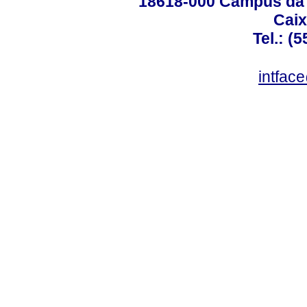
18618-000 Campus da 
Caix
Tel.: (
intfac