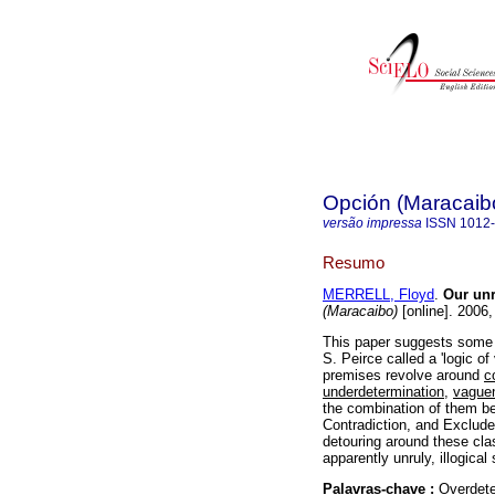
Opción (Maracaib
versão impressa
ISSN
1012
Resumo
MERRELL, Floyd
.
Our unr
(Maracaibo)
[online]. 2006
This paper suggests some p
S. Peirce called a 'logic of
premises revolve around
c
underdetermination
,
vague
the combination of them bea
Contradiction, and Excluded
detouring around these clas
apparently unruly, illogical 
Palavras-chave :
Overdete