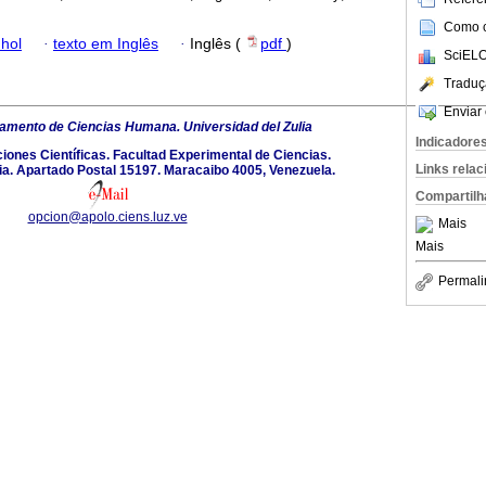
Como ci
hol
·
texto em Inglês
·
Inglês (
pdf
)
SciELO
Traduç
Enviar 
amento de Ciencias Humana. Universidad del Zulia
Indicadore
ciones Científicas. Facultad Experimental de Ciencias.
Links rela
lia. Apartado Postal 15197. Maracaibo 4005, Venezuela.
Compartilh
opcion@apolo.ciens.luz.ve
Mais
Mais
Permali