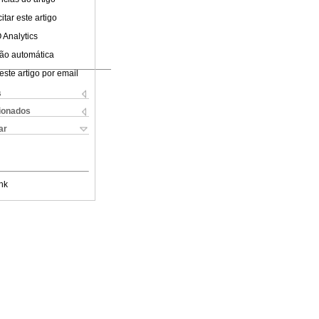
tar este artigo
 Analytics
ão automática
este artigo por email
s
cionados
ar
nk