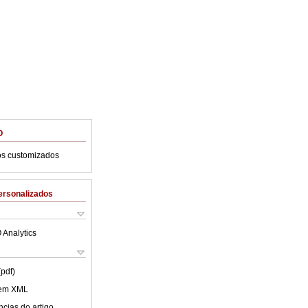
O
os customizados
ersonalizados
 Analytics
(pdf)
 em XML
cias do artigo