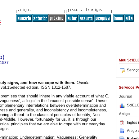
o)
Meu SciEL
-1587
Serviç
uly signs, and how we cope with them
.
Opción
, vol.1Selected edition. ISSN 1012-1587.
Serviços P
remises that should inhere in any viable account of what C.
Journal
 vagueness', a 'logic' in the 'broadest possible sense'. These
SciELO
omplementary
interrelations between
overdetermination
and
ness
and
generality
, and
inconsistency
and
incompleteness
,
Artigo
ring a threat to the classical principles of Identity, Non-
-Middle. However, fortunately for us, it is through our
Inglês 
sical principles that we are able to cope with our everyday
signs.
Artigo
rmination; Underdetermination; Vagueness; Generality;
Referên