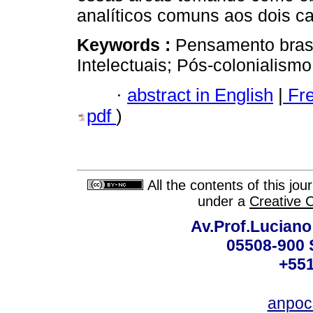
analíticos comuns aos dois c
Keywords :
Pensamento brasil
Intelectuais; Pós-colonialismo
·
abstract in English
|
Fr
pdf
)
All the contents of this jo
under a
Creative 
Av.Prof.Luciano
05508-900 
+551
anpoc