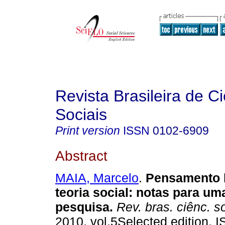
Revista Brasileira de C
Sociais
Print version
ISSN
0102-6909
Abstract
MAIA, Marcelo
.
Pensamento b
teoria social
:
notas para um
pesquisa
.
Rev. bras. ciênc. s
2010, vol.5Selected edition. 