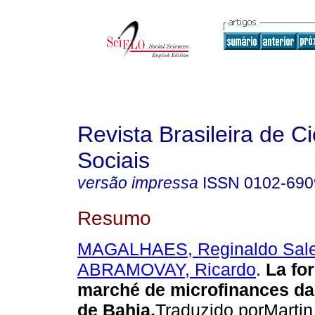
Revista Brasileira de C
Sociais
versão impressa
ISSN
0102-690
Resumo
MAGALHAES, Reginaldo Sal
ABRAMOVAY, Ricardo
.
La fo
marché de microfinances da
de Bahia
.
Traduzido porMartin