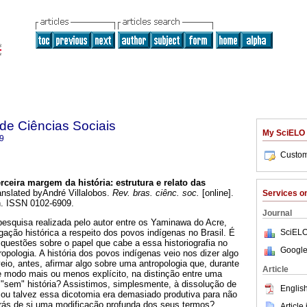
 de Ciências Sociais
My SciELO
9
Custom
erceira margem da história
:
estrutura e relato das
anslated byAndré Villalobos.
Rev. bras. ciênc. soc.
[online].
Services 
n. ISSN 0102-6909.
Journal
 pesquisa realizada pelo autor entre os Yaminawa do Acre,
SciELO
igação histórica a respeito dos povos indígenas no Brasil. É
questões sobre o papel que cabe a essa historiografia no
Google
ropologia. A história dos povos indígenas veio nos dizer algo
veio, antes, afirmar algo sobre uma antropologia que, durante
Article
e modo mais ou menos explícito, na distinção entre uma
"sem" história? Assistimos, simplesmente, à dissolução de
English
 ou talvez essa dicotomia era demasiado produtiva para não
rás de si uma modificação profunda dos seus termos?
Article