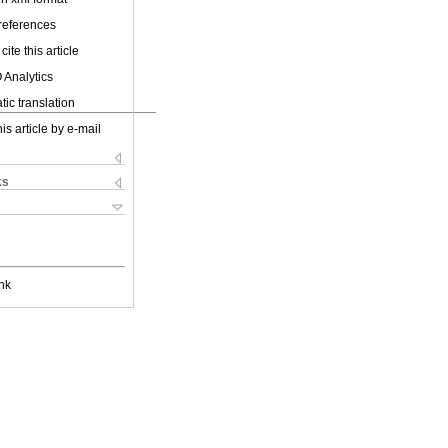
 references
cite this article
 Analytics
ic translation
is article by e-mail
ks
nk