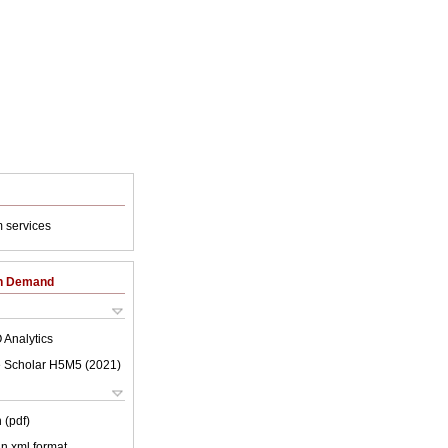
 services
on Demand
 Analytics
 Scholar H5M5 (
2021
)
 (pdf)
 in xml format