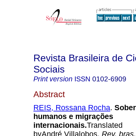
Revista Brasileira de C
Sociais
Print version
ISSN
0102-6909
Abstract
REIS, Rossana Rocha
.
Sober
humanos e migrações
internacionais
.
Translated
byAndré Villalobos.
Rev. bras.