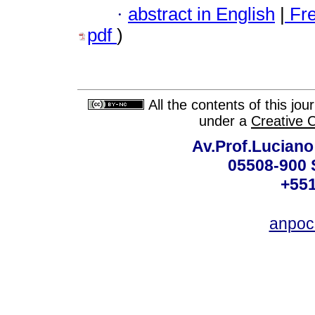
·
abstract in English
|
Fr
pdf
)
All the contents of this jo
under a
Creative 
Av.Prof.Luciano
05508-900 
+551
anpoc