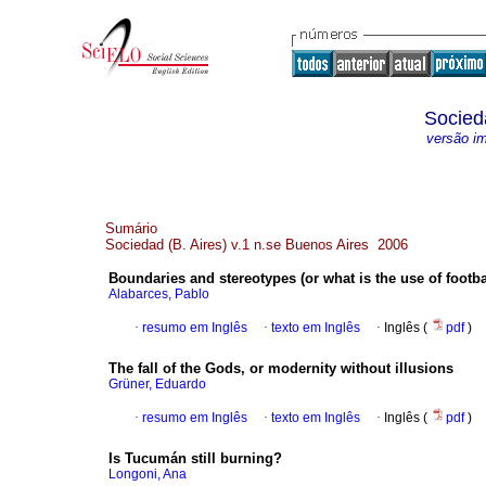
Socied
versão i
Sumário
Sociedad (B. Aires) v.1 n.se Buenos Aires 2006
Boundaries and stereotypes (or what is the use of footba
Alabarces, Pablo
·
resumo em Inglês
·
texto em Inglês
·
Inglês (
pdf
)
The fall of the Gods, or modernity without illusions
Grüner, Eduardo
·
resumo em Inglês
·
texto em Inglês
·
Inglês (
pdf
)
Is Tucumán still burning?
Longoni, Ana