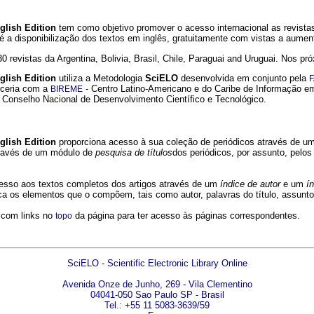
glish Edition
tem como objetivo promover o acesso internacional as revistas
a é a disponibilização dos textos em inglês, gratuitamente com vistas a aumenta
rá 30 revistas da Argentina, Bolivia, Brasil, Chile, Paraguai and Uruguai. Nos
glish Edition
utiliza a Metodologia
SciELO
desenvolvida em conjunto pela
rceria com a
- Centro Latino-Americano e do Caribe de Informação em 
BIREME
 Conselho Nacional de Desenvolvimento Científico e Tecnológico.
glish Edition
proporciona acesso à sua coleção de periódicos através de 
ravés de um módulo de
pesquisa de títulos
dos periódicos, por assunto, pelos
cesso aos textos completos dos artigos através de um
índice de autor
e um
í
ca os elementos que o compõem, tais como autor, palavras do título, assunto,
 com links no
da página para ter acesso às páginas correspondentes.
topo
SciELO - Scientific Electronic Library Online
Avenida Onze de Junho, 269 - Vila Clementino
04041-050 Sao Paulo SP - Brasil
Tel.: +55 11 5083-3639/59