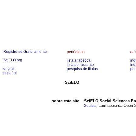
Registre-se Gratuitamente
periódicos
art
SciELO.org
lista alfabética
índ
lista por assunto
índ
english
pesquisa de títulos
pes
español
SciELO
sobre este site
SciELO Social Sciences En
, com apoio da Open So
Sociais