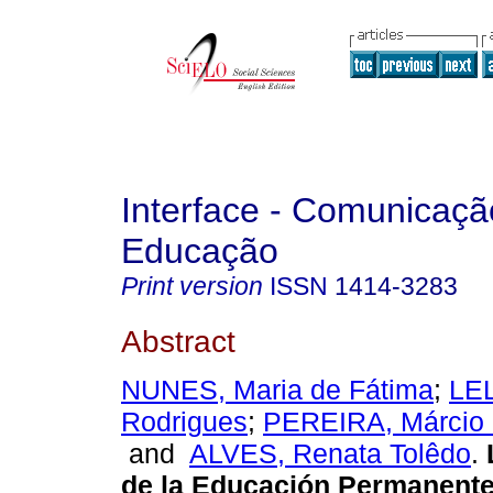
Interface - Comunicaçã
Educação
Print version
ISSN
1414-3283
Abstract
NUNES, Maria de Fátima
;
LEL
Rodrigues
;
PEREIRA, Márcio 
and
ALVES, Renata Tolêdo
.
de la Educación Permanente