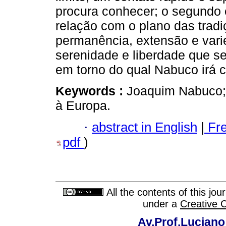
procura conhecer; o segundo 
relação com o plano das tradi
permanência, extensão e vari
serenidade e liberdade que s
em torno do qual Nabuco irá c
Keywords :
Joaquim Nabuco; 
à Europa.
·
abstract in English
|
Fr
pdf
)
All the contents of this jo
under a
Creative 
Av.Prof.Luciano