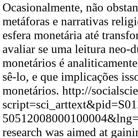
Ocasionalmente, não obstan
metáforas e narrativas relig
esfera monetária até transfo
avaliar se uma leitura neo-
monetários é analiticament
sê-lo, e que implicações iss
monetários.
http://socialsci
script=sci_arttext&pid=S01
50512008000100004&lng=
research was aimed at gaini